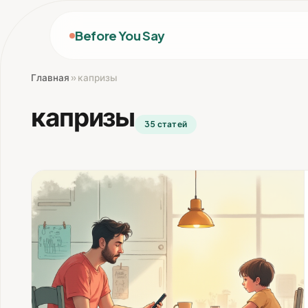
Before You Say
Главная
»
капризы
капризы
35 статей