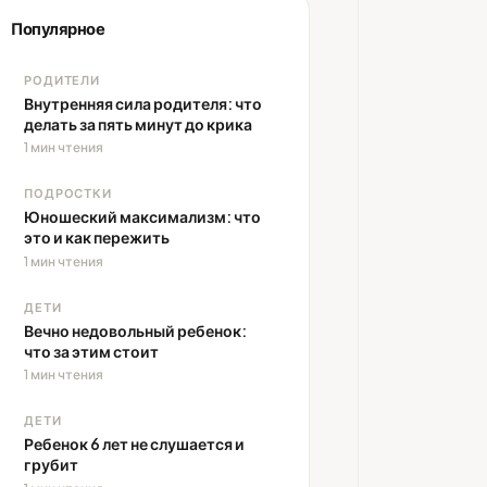
Популярное
РОДИТЕЛИ
Внутренняя сила родителя: что
делать за пять минут до крика
1 мин чтения
ПОДРОСТКИ
Юношеский максимализм: что
это и как пережить
1 мин чтения
ДЕТИ
Вечно недовольный ребенок:
что за этим стоит
1 мин чтения
ДЕТИ
Ребенок 6 лет не слушается и
грубит