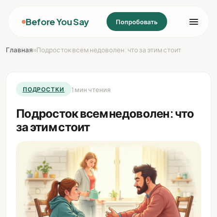
Before You Say
Попробовать
Главная
»
Подросток всем недоволен: что за этим стоит
1 мин чтения
ПОДРОСТКИ
Подросток всем недоволен: что
за этим стоит