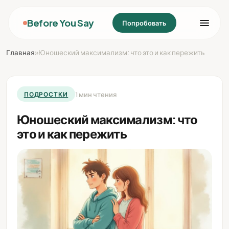
Before You Say
Попробовать
Главная
»
Юношеский максимализм: что это и как пережить
1 мин чтения
ПОДРОСТКИ
Юношеский максимализм: что
это и как пережить