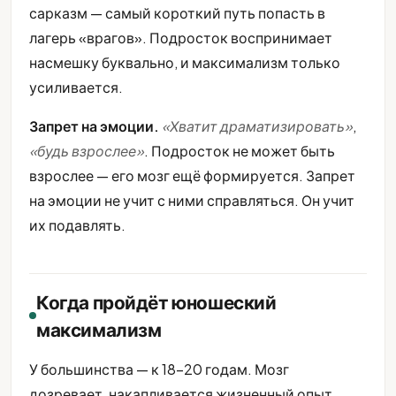
сарказм — самый короткий путь попасть в
лагерь «врагов». Подросток воспринимает
насмешку буквально, и максимализм только
усиливается.
Запрет на эмоции.
«Хватит драматизировать»
,
«будь взрослее»
. Подросток не может быть
взрослее — его мозг ещё формируется. Запрет
на эмоции не учит с ними справляться. Он учит
их подавлять.
Когда пройдёт юношеский
максимализм
У большинства — к 18-20 годам. Мозг
дозревает, накапливается жизненный опыт,