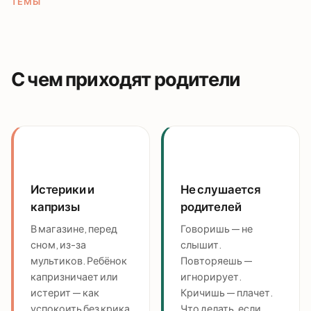
ТЕМЫ
С чем приходят родители
Истерики и
Не слушается
капризы
родителей
В магазине, перед
Говоришь — не
сном, из-за
слышит.
мультиков. Ребёнок
Повторяешь —
капризничает или
игнорирует.
истерит — как
Кричишь — плачет.
успокоить без крика
Что делать, если