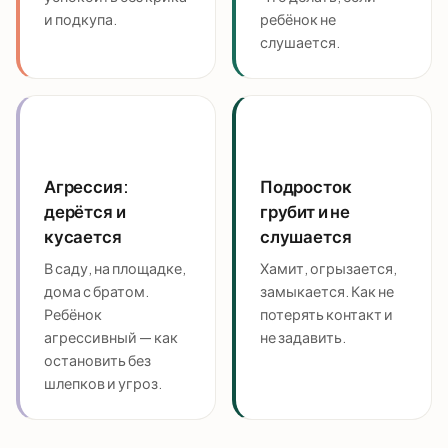
и подкупа.
ребёнок не
слушается.
Агрессия:
Подросток
дерётся и
грубит и не
кусается
слушается
В саду, на площадке,
Хамит, огрызается,
дома с братом.
замыкается. Как не
Ребёнок
потерять контакт и
агрессивный — как
не задавить.
остановить без
шлепков и угроз.