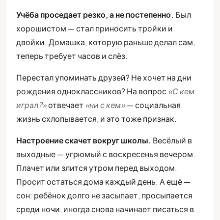
Учёба проседает резко, а не постепенно.
Был
хорошистом — стал приносить тройки и
двойки. Домашка, которую раньше делал сам,
теперь требует часов и слёз.
Перестал упоминать друзей? Не хочет на дни
рождения одноклассников? На вопрос
«С кем
играл?»
отвечает
«ни с кем»
— социальная
жизнь схлопывается, и это тоже признак.
Настроение скачет вокруг школы.
Весёлый в
выходные — угрюмый с воскресенья вечером.
Плачет или злится утром перед выходом.
Просит остаться дома каждый день. А ещё —
сон: ребёнок долго не засыпает, просыпается
среди ночи, иногда снова начинает писаться в