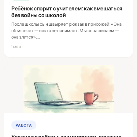
Ребёнок спорит с учителем: как вмешаться
без войны со школой
После школы сын швыряет рюкзак в прихожей: «Она
объясняет — никто не понимает. Мы спрашиваем —
она злится».…
1 мин
РАБОТА
Уволили с работы: как не принять решение