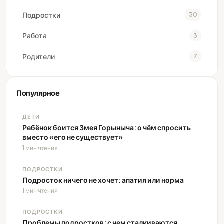
Подростки
30
Работа
3
Родители
7
Популярное
ДЕТИ
Ребёнок боится Змея Горыныча: о чём спросить
вместо «его не существует»
1 мин чтения
ПОДРОСТКИ
Подросток ничего не хочет: апатия или норма
1 мин чтения
ПОДРОСТКИ
Проблемы подростков: с чем сталкиваются