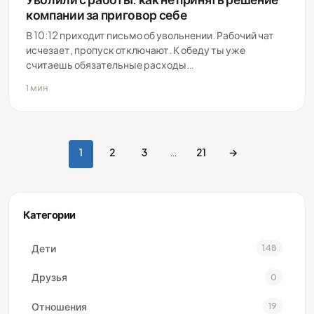
компании за приговор себе
В 10:12 приходит письмо об увольнении. Рабочий чат
исчезает, пропуск отключают. К обеду ты уже
считаешь обязательные расходы…
1 мин
1
2
3
…
21
→
Пагинация
записей
Категории
Дети
148
Друзья
0
Отношения
19