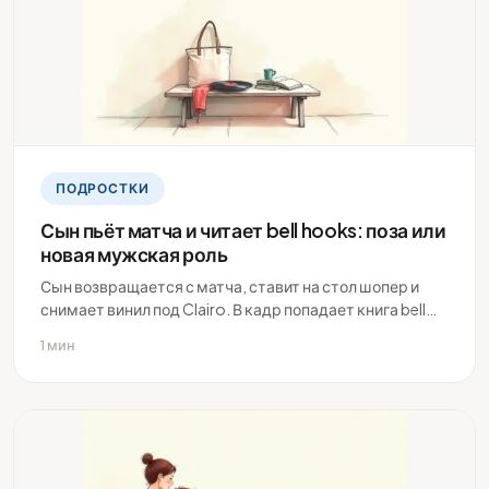
ПОДРОСТКИ
Сын пьёт матча и читает bell hooks: поза или
новая мужская роль
Сын возвращается с матча, ставит на стол шопер и
снимает винил под Clairo. В кадр попадает книга bell…
1 мин