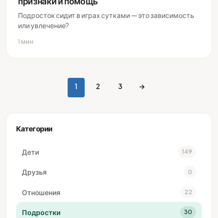
признаки и помощь
Подросток сидит в играх сутками — это зависимость
или увлечение?
1 мин
1
2
3
→
Пагинация
записей
Категории
Дети
149
Друзья
0
Отношения
22
Подростки
30