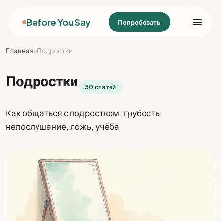
Before You Say
Попробовать
Главная
»
Подростки
Подростки
30 статей
Как общаться с подростком: грубость,
непослушание, ложь, учёба