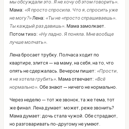
мы обсуждали это. Я не хочу об этом говорить»
.
Мама:
«Я просто спросила. Что я, спросить уже
не могу?»
Лена:
«Ты не «просто спрашиваешь».
Ты каждый раз давишь»
. Мама замолкает.
Потом тихо:
«Ну ладно. Я поняла. Мне вообще
лучше молчать»
.
Лена бросает трубку. Полчаса ходит по
квартире, злится — на маму, на себя, на то, что
опять не сдержалась. Вечером пишет:
«Прости,
я не хотела грубить»
. Мама отвечает:
«Всё
нормально»
. Обе знают — ничего не нормально.
Через неделю — тот же звонок, та же тема, тот
же финал. Лена думает: может, реже звонить?
Мама думает: дочь стала чужой. Обе страдают,
но разговаривать по-другому не умеют.