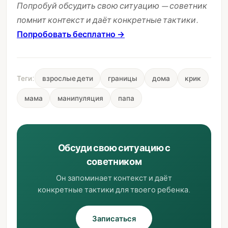
Попробуй обсудить свою ситуацию — советник
помнит контекст и даёт конкретные тактики.
Попробовать бесплатно →
Теги:
взрослые дети
границы
дома
крик
мама
манипуляция
папа
Обсуди свою ситуацию с
советником
Он запоминает контекст и даёт
конкретные тактики для твоего ребенка.
Записаться