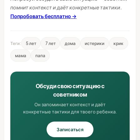
помнит контекст и даёт конкретные тактики.
Попробовать бесплатно →
Теги:
5 лет
7 лет
дома
истерики
крик
мама
папа
Обсуди свою ситуацию с
советником
Он запоминает контекст и даёт
конкретные тактики для твоего ребенка.
Записаться