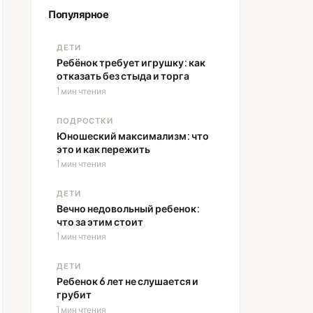
Популярное
ДЕТИ
Ребёнок требует игрушку: как
отказать без стыда и торга
1 мин чтения
ПОДРОСТКИ
Юношеский максимализм: что
это и как пережить
1 мин чтения
ДЕТИ
Вечно недовольный ребенок:
что за этим стоит
1 мин чтения
ДЕТИ
Ребенок 6 лет не слушается и
грубит
1 мин чтения