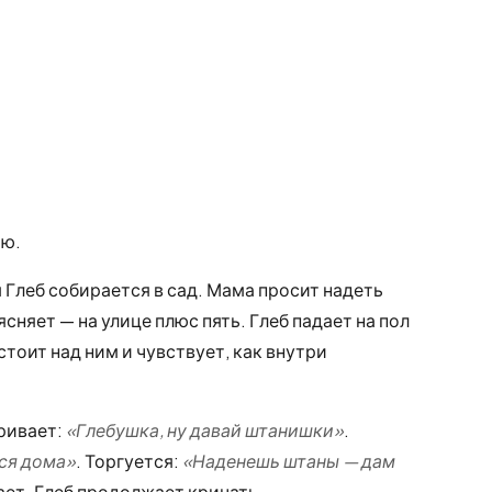
ию.
 Глеб собирается в сад. Мама просит надеть
сняет — на улице плюс пять. Глеб падает на пол
стоит над ним и чувствует, как внутри
ривает:
«Глебушка, ну давай штанишки»
.
ся дома»
. Торгуется:
«Наденешь штаны — дам
тает. Глеб продолжает кричать.