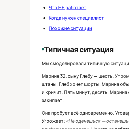
Что НЕ работает
Когда нужен специалист
Похожие ситуации
Типичная ситуация
Мы смоделировали типичную ситуац
Марине 32, сыну Глебу — шесть. Утром
штаны. Глеб хочет шорты. Марина объя
и кричит. Пять минут, десять. Марина 
закипает.
Она пробует всё одновременно. Угова
Угрожает:
«Не оденешься — останешь
конфету после сада»
. Ничего не рабо