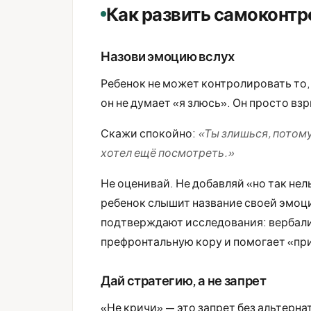
Как развить самоконтр
Назови эмоцию вслух
Ребенок не может контролировать то, 
он не думает «я злюсь». Он просто вз
Скажи спокойно:
«Ты злишься, потому
хотел ещё посмотреть.»
Не оценивай. Не добавляй «но так нел
ребенок слышит название своей эмоци
подтверждают исследования: вербал
префронтальную кору и помогает «пр
Дай стратегию, а не запрет
«Не кричи» — это запрет без альтернат