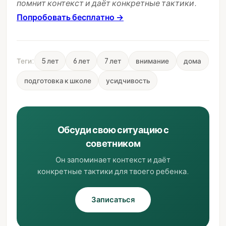
помнит контекст и даёт конкретные тактики.
Попробовать бесплатно →
Теги:
5 лет
6 лет
7 лет
внимание
дома
подготовка к школе
усидчивость
Обсуди свою ситуацию с
советником
Он запоминает контекст и даёт
конкретные тактики для твоего ребенка.
Записаться