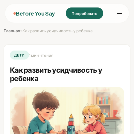
Before You Say
Попробовать
Главная
»
Как развить усидчивость у ребенка
1 мин чтения
ДЕТИ
Как развить усидчивость у
ребенка