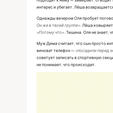
интерес и убегает. Лёша возвращаетс
Однажды вечером Оля пробует погов
Он же в твоей группе».
Лёша ковыряет
«Потому что».
Тишина. Оля не знает, ч
Муж Дима считает, что сын просто инт
виноват телефон —
«посадили перед э
советует записать в спортивную секци
не понимает, что происходит.