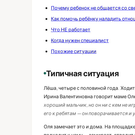
Почему ребенок не общается со с
Как помочь ребёнку наладить отно
Что НЕ работает
Когда нужен специалист
Похожие ситуации
Типичная ситуация
Лёша, четыре с половиной года. Ходи
Ирина Валентиновна говорит маме Оле
хороший мальчик, но он ни с кем не и
его к ребятам — он поворачивается и 
Оля замечает это и дома. На площадке
подходит к нему — замирает, отводит 