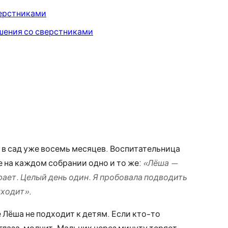
верстниками
шения со сверстниками
т в сад уже восемь месяцев. Воспитательница
 на каждом собрании одно и то же:
«Лёша —
грает. Целый день один. Я пробовала подводить
уходит»
.
 Лёша не подходит к детям. Если кто-то
глаза, молчит. Мальчик через минуту теряет