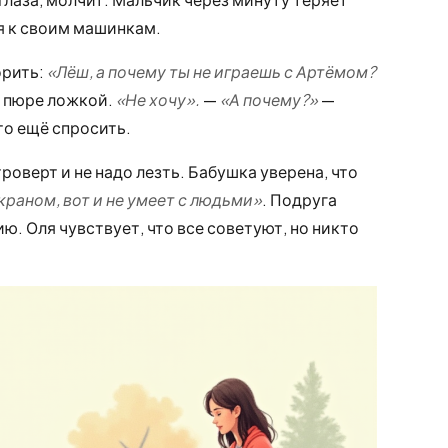
я к своим машинкам.
орить:
«Лёш, а почему ты не играешь с Артёмом?
 пюре ложкой.
«Не хочу».
—
«А почему?»
—
то ещё спросить.
роверт и не надо лезть. Бабушка уверена, что
краном, вот и не умеет с людьми»
. Подруга
ю. Оля чувствует, что все советуют, но никто