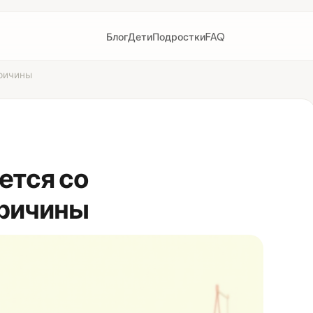
Блог
Дети
Подростки
FAQ
причины
ется со
причины