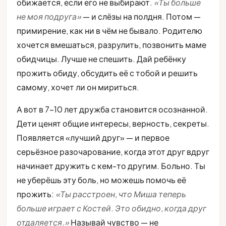
обижается, если его не выбирают.
«Ты больше
не моя подруга»
— и слёзы на полдня. Потом —
примирение, как ни в чём не бывало. Родителю
хочется вмешаться, разрулить, позвонить маме
обидчицы. Лучше не спешить. Дай ребёнку
прожить обиду, обсудить её с тобой и решить
самому, хочет ли он мириться.
А вот в 7-10 лет дружба становится осознанной.
Дети ценят общие интересы, верность, секреты.
Появляется «лучший друг» — и первое
серьёзное разочарование, когда этот друг вдруг
начинает дружить с кем-то другим. Больно. Ты
не уберёшь эту боль, но можешь помочь её
прожить:
«Ты расстроен, что Миша теперь
больше играет с Костей. Это обидно, когда друг
отдаляется.»
Называй чувство — не