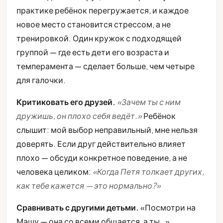
практике ребёнок перегружается, и каждое
новое место становится стрессом, а не
тренировкой. Один кружок с подходящей
группой — где есть дети его возраста и
темперамента — сделает больше, чем четыре
для галочки.
Критиковать его друзей.
«Зачем ты с ним
дружишь, он плохо себя ведёт.»
Ребёнок
слышит: мой выбор неправильный, мне нельзя
доверять. Если друг действительно влияет
плохо — обсуди конкретное поведение, а не
человека целиком:
«Когда Петя толкает других,
как тебе кажется — это нормально?»
Сравнивать с другими детьми.
«Посмотри на
Машу — она со всеми общается, а ты…»