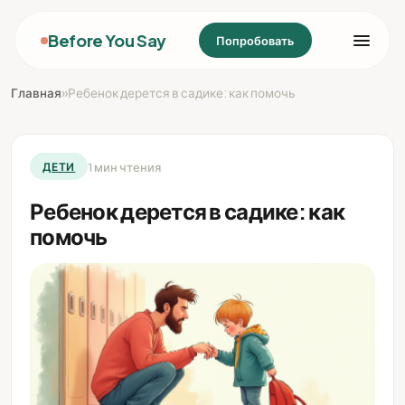
Before You Say
Попробовать
Главная
»
Ребенок дерется в садике: как помочь
1 мин чтения
ДЕТИ
Ребенок дерется в садике: как
помочь