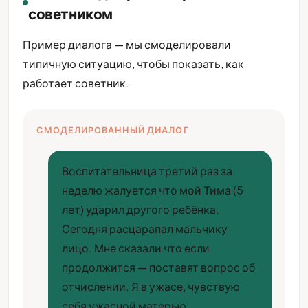
советником
Пример диалога — мы смоделировали
типичную ситуацию, чтобы показать, как
работает советник.
СМОДЕЛИРОВАННЫЙ ДИАЛОГ
Воспитательница третий раз за
неделю жалуется что мой Тима (5
лет) ударил другого ребёнка.
Сегодня расцарапал мальчику
лицо. Мне сказали что если
продолжится — поставят вопрос об
отчислении. Я в ужасе, чувствую
себя ужасной матерью.