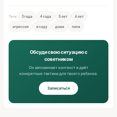
Теги:
3 года
4 года
5 лет
6 лет
агрессия
в саду
дома
папа
Обсуди свою ситуацию с
советником
Он запоминает контекст и даёт
конкретные тактики для твоего ребенка.
Записаться