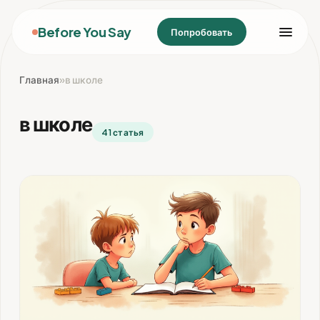
Before You Say
Попробовать
Главная
»
в школе
в школе
41 статья