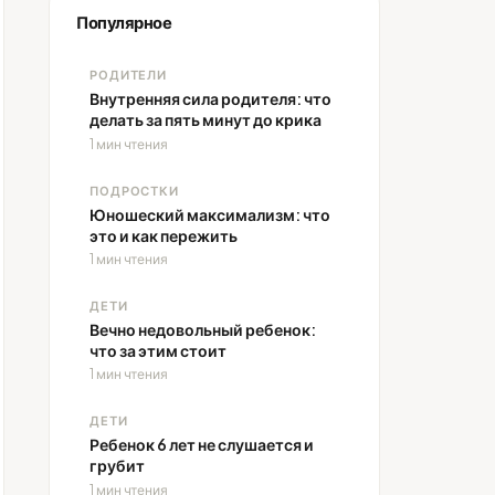
Популярное
РОДИТЕЛИ
Внутренняя сила родителя: что
делать за пять минут до крика
1 мин чтения
ПОДРОСТКИ
Юношеский максимализм: что
это и как пережить
1 мин чтения
ДЕТИ
Вечно недовольный ребенок:
что за этим стоит
1 мин чтения
ДЕТИ
Ребенок 6 лет не слушается и
грубит
1 мин чтения