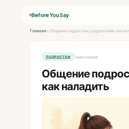
Before You Say
Главная
»
Общение подростка с родителями: как на
1 мин чтения
ПОДРОСТКИ
Общение подрос
как наладить