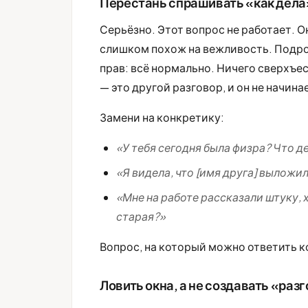
Перестань спрашивать «как дела
Серьёзно. Этот вопрос не работает.
слишком похож на вежливость. Подро
прав: всё нормально. Ничего сверхъес
— это другой разговор, и он не начин
Замени на конкретику:
«У тебя сегодня была физра? Что д
«Я видела, что [имя друга] выложи
«Мне на работе рассказали штуку, 
старая?»
Вопрос, на который можно ответить ко
Ловить окна, а не создавать «раз