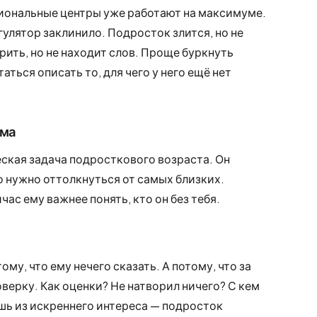
циональные центры уже работают на максимуме.
гулятор заклинило. Подросток злится, но не
рить, но не находит слов. Проще буркнуть
аться описать то, для чего у него ещё нет
мма
ская задача подросткового возраста. Он
о нужно оттолкнуться от самых близких.
ас ему важнее понять, кто он без тебя.
му, что ему нечего сказать. А потому, что за
ерку. Как оценки? Не натворил ничего? С кем
ь из искреннего интереса — подросток