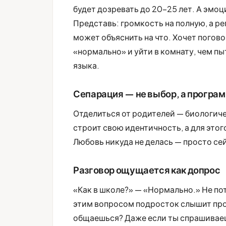
будет дозревать до 20-25 лет. А эмо
Представь: громкость на полную, а ре
может объяснить на что. Хочет погово
«нормально» и уйти в комнату, чем пыт
языка.
Сепарация — не выбор, а програ
Отделиться от родителей — биологиче
строит свою идентичность, а для этог
Любовь никуда не делась — просто сейч
Разговор ощущается как допрос
«Как в школе?» — «Нормально.» Не пото
этим вопросом подросток слышит пров
общаешься? Даже если ты спрашиваеш