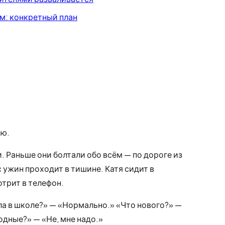
м: конкретный план
ию.
. Раньше они болтали обо всём — по дороге из
 ужин проходит в тишине. Катя сидит в
отрит в телефон.
ла в школе?» — «Нормально.» «Что нового?» —
одные?» — «Не, мне надо.»