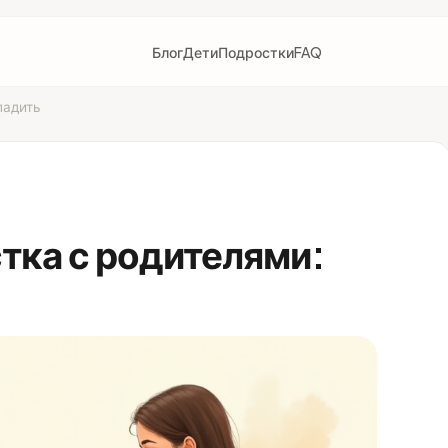
Блог
Дети
Подростки
FAQ
ладить
тка с родителями: