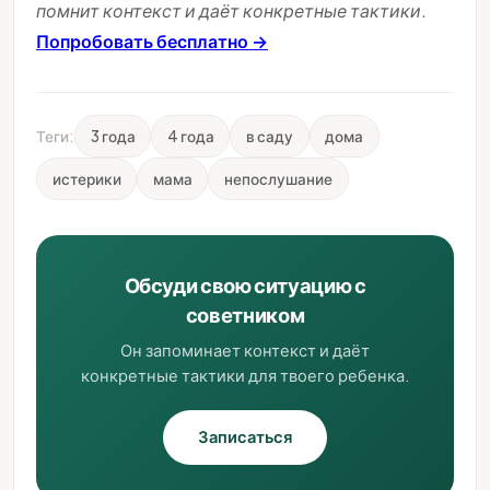
помнит контекст и даёт конкретные тактики.
Попробовать бесплатно →
Теги:
3 года
4 года
в саду
дома
истерики
мама
непослушание
Обсуди свою ситуацию с
советником
Он запоминает контекст и даёт
конкретные тактики для твоего ребенка.
Записаться