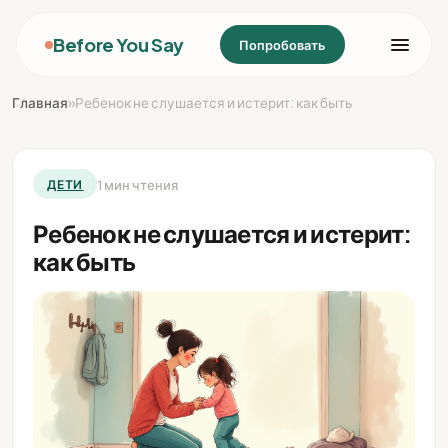
Before You Say
Попробовать
Главная
»
Ребенок не слушается и истерит: как быть
1 мин чтения
ДЕТИ
Ребенок не слушается и истерит:
как быть