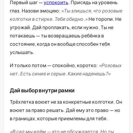
Первый шаг —
успокоить
. Присядь на уровень
глаз. Назови эмоцию:
«Ты злишься, что розовые
колготки в стирке. Тебе обидно.»
Не торопи. Не
угрожай. Дай проплакать, если нужно. Ты не
потакаешь — ты возвращаешь ребёнка в
состояние, когда он вообще способен тебя
услышать.
И только потом — спокойно, коротко:
«Розовых
нет. Есть синие и серые. Какие наденешь?»
Дай выбор внутри рамки
Трёхлетка воюет не за конкретные колготки. Он
воюет за право решать. Дай ему это право — но
в границах, которые приемлемы для тебя.
«В сад мы идём — это не обсуждается. Но ты