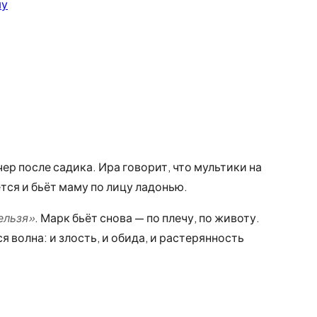
му
чер после садика. Ира говорит, что мультики на
тся и бьёт маму по лицу ладонью.
ельзя»
. Марк бьёт снова — по плечу, по животу.
я волна: и злость, и обида, и растерянность