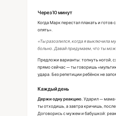
Через 10 минут
Когда Марк перестал плакать и готов 
опять».
«Ты разозлился, когда я выключила му
больно. Давай придумаем, что ты мож
Предложи варианты: топнуть ногой, с
прямо сейчас — ты говоришь «мультик
удара. Без репетиции ребёнок не запо
Каждый день
Держи одну реакцию.
Ударил — мама о
ты отходишь, а завтра кричишь, посл
Договорись с мужем и бабушкой: реак