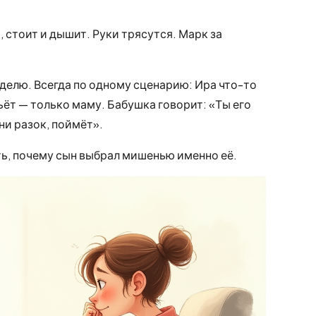
, стоит и дышит. Руки трясутся. Марк за
еделю. Всегда по одному сценарию: Ира что-то
ьёт — только маму. Бабушка говорит: «Ты его
ни разок, поймёт».
ть, почему сын выбрал мишенью именно её.