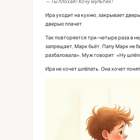
— Ты плохая! Хочу мультик!
Ира уходит на кухню, закрывает дверь
дверью плачет.
Так повторяется три-четыре раза в н
запрещает, Марк бьёт. Папу Марк не б
разбаловала». Муж говорит: «Ну шлёп
Ира не хочет шлёпать. Она хочет поня