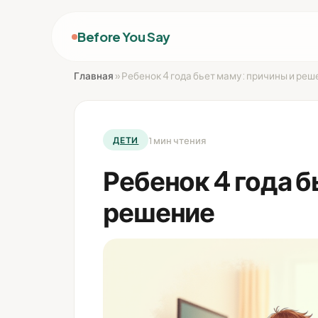
Before You Say
Главная
»
Ребенок 4 года бьет маму: причины и реш
1 мин чтения
ДЕТИ
Ребенок 4 года б
решение