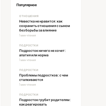
Популярное
ОТНОШЕНИЯ
Невестка не нравится: как
сохранить отношения с сыном
без борьбы за влияние
1 мин чтения
ПОДРОСТКИ
Подросток ничего не хочет:
апатия или норма
1 мин чтения
ПОДРОСТКИ
Проблемы подростков: с чем
сталкиваются
1 мин чтения
ПОДРОСТКИ
Подросток грубит родителям:
как реагировать