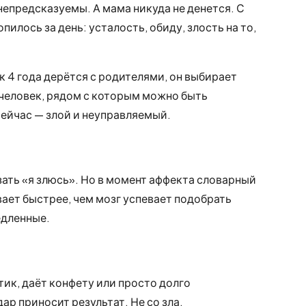
непредсказуемы. А мама никуда не денется. С
илось за день: усталость, обиду, злость на то,
к 4 года дерётся с родителями, он выбирает
 человек, рядом с которым можно быть
ейчас — злой и неуправляемый.
зать «я злюсь». Но в момент аффекта словарный
ает быстрее, чем мозг успевает подобрать
едленные.
тик, даёт конфету или просто долго
ар приносит результат. Не со зла.