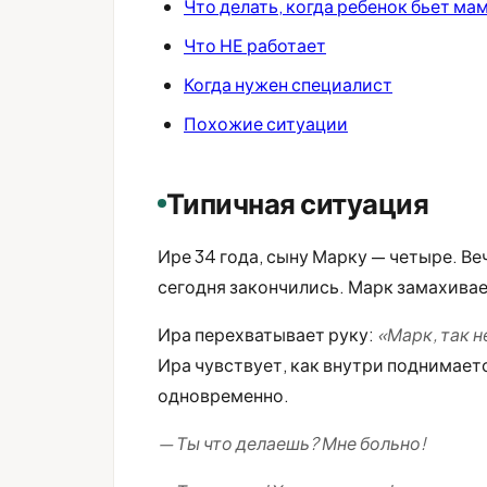
Что делать, когда ребенок бьет ма
Что НЕ работает
Когда нужен специалист
Похожие ситуации
Типичная ситуация
Ире 34 года, сыну Марку — четыре. Ве
сегодня закончились. Марк замахивае
Ира перехватывает руку:
«Марк, так н
Ира чувствует, как внутри поднимаетс
одновременно.
— Ты что делаешь? Мне больно!