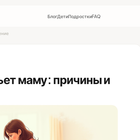
Блог
Дети
Подростки
FAQ
ение
ьет маму: причины и