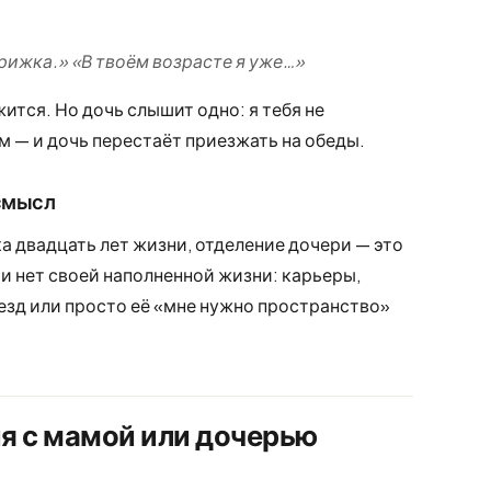
трижка.» «В твоём возрасте я уже…»
жится. Но дочь слышит одно: я тебя не
м — и дочь перестаёт приезжать на обеды.
 смысл
а двадцать лет жизни, отделение дочери — это
ри нет своей наполненной жизни: карьеры,
ъезд или просто её «мне нужно пространство»
я с мамой или дочерью