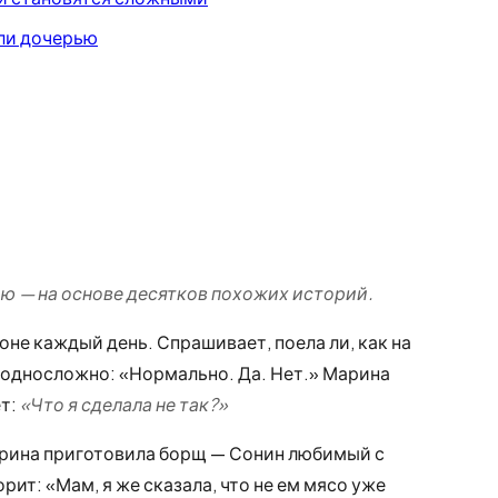
или дочерью
 — на основе десятков похожих историй.
не каждый день. Спрашивает, поела ли, как на
т односложно: «Нормально. Да. Нет.» Марина
ет:
«Что я сделала не так?»
арина приготовила борщ — Сонин любимый с
рит: «Мам, я же сказала, что не ем мясо уже