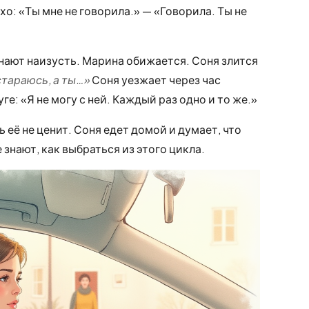
о: «Ты мне не говорила.» — «Говорила. Ты не
нают наизусть. Марина обижается. Соня злится
стараюсь, а ты…»
Соня уезжает через час
е: «Я не могу с ней. Каждый раз одно и то же.»
 её не ценит. Соня едет домой и думает, что
е знают, как выбраться из этого цикла.