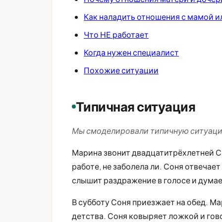
Как наладить отношения с мамой 
Что НЕ работает
Когда нужен специалист
Похожие ситуации
Типичная ситуация
Мы смоделировали типичную ситуацию
Марина звонит двадцатитрёхлетней Со
работе, не заболела ли. Соня отвечае
слышит раздражение в голосе и дума
В субботу Соня приезжает на обед. М
детства. Соня ковыряет ложкой и гово