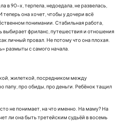
а в 90-х, терпела, недоедала, не развелась,
И теперь она хочет, чтобы у дочери всё
обственном понимании. Стабильная работа,
ь выбирает фриланс, путешествия и отношения
ак личный провал. Не потому что она плохая.
ь» размыты с самого начала.
кой, жилеткой, посредником между
о папу, про обиды, про деньги. Ребёнок тащил
сто не понимает, на что именно. На маму? На
очет ли она быть третейским судьёй в восемь