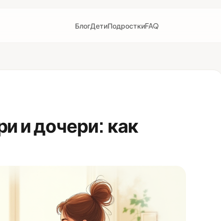
Блог
Дети
Подростки
FAQ
ь
и и дочери: как