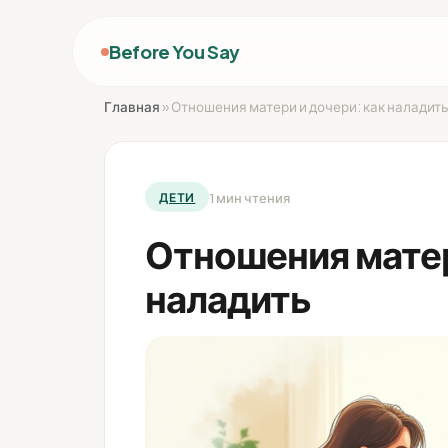
Before You Say
Главная
»
Отношения матери и дочери: как наладит
1 мин чтения
ДЕТИ
Отношения матер
наладить