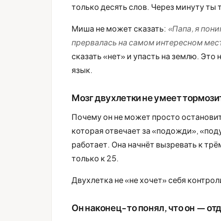
только десять слов. Через минуту ты 
Миша не может сказать:
«Папа, я пони
прервалась на самом интересном месте
сказать «нет» и упасть на землю. Это
язык.
Мозг двухлетки не умеет тормози
Почему он не может просто остановит
которая отвечает за «подожди», «под
работает. Она начнёт вызревать к тр
только к 25.
Двухлетка не «не хочет» себя контрол
Он наконец-то понял, что он — о