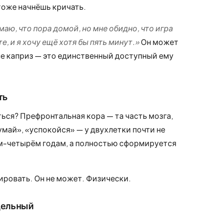
тоже начнёшь кричать.
маю, что пора домой, но мне обидно, что игра
, и я хочу ещё хотя бы пять минут.»
Он может
 не каприз — это единственный доступный ему
ть
ься? Префронтальная кора — та часть мозга,
умай», «успокойся» — у двухлетки почти не
ём-четырём годам, а полностью сформируется
ировать. Он не может. Физически.
тдельный