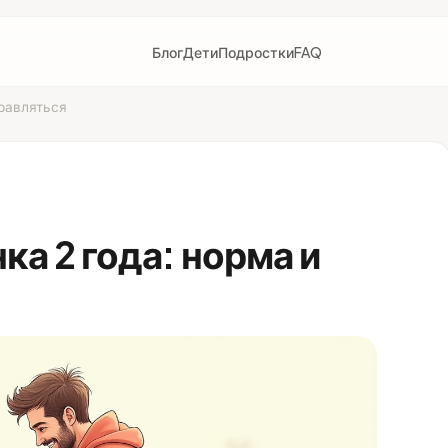
Блог
Дети
Подростки
FAQ
правляться
ка 2 года: норма и