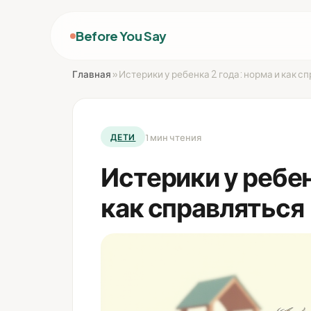
Before You Say
Главная
»
Истерики у ребенка 2 года: норма и как с
1 мин чтения
ДЕТИ
Истерики у ребен
как справляться