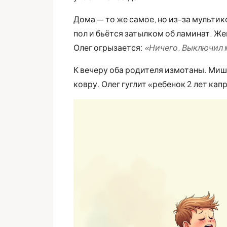
Дома — то же самое, но из-за мультик
пол и бьётся затылком об ламинат. Же
Олег огрызается:
«Ничего. Выключил 
К вечеру оба родителя измотаны. Миша
ковру. Олег гуглит «ребенок 2 лет кап