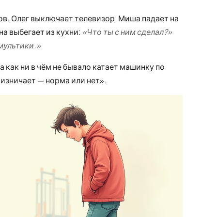
ов. Олег выключает телевизор, Миша падает на
на выбегает из кухни:
«Что ты с ним сделал?»
мультики.»
 как ни в чём не бывало катает машинку по
ризничает — норма или нет».