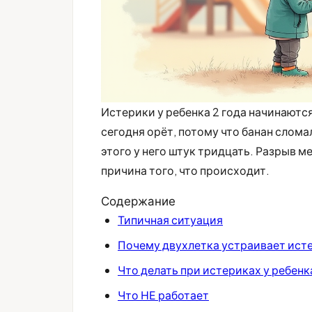
Истерики у ребенка 2 года начинаются
сегодня орёт, потому что банан сломал
этого у него штук тридцать. Разрыв м
причина того, что происходит.
Содержание
Типичная ситуация
Почему двухлетка устраивает ист
Что делать при истериках у ребенк
Что НЕ работает