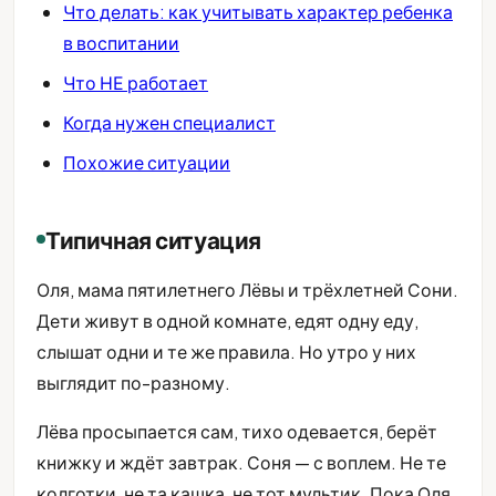
Что делать: как учитывать характер ребенка
в воспитании
Что НЕ работает
Когда нужен специалист
Похожие ситуации
Типичная ситуация
Оля, мама пятилетнего Лёвы и трёхлетней Сони.
Дети живут в одной комнате, едят одну еду,
слышат одни и те же правила. Но утро у них
выглядит по-разному.
Лёва просыпается сам, тихо одевается, берёт
книжку и ждёт завтрак. Соня — с воплем. Не те
колготки, не та кашка, не тот мультик. Пока Оля