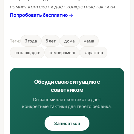
помнит контекст и даёт конкретные тактики.
Попробовать бесплатно →
Теги:
3 года
5 лет
дома
мама
на площадке
темперамент
характер
Обсуди свою ситуацию с
советником
Он запоминает контекст и даёт
конкретные тактики для твоего ребенка.
Записаться