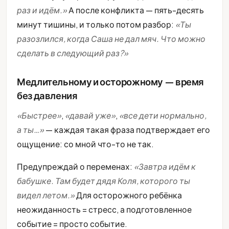
раз и идём.»
А после конфликта — пять-десять
минут тишины, и только потом разбор:
«Ты
разозлился, когда Саша не дал мяч. Что можно
сделать в следующий раз?»
Медлительному и осторожному — время
без давления
«Быстрее»
,
«давай уже»
,
«все дети нормально,
а ты…»
— каждая такая фраза подтверждает его
ощущение: со мной что-то не так.
Предупреждай о переменах:
«Завтра идём к
бабушке. Там будет дядя Коля, которого ты
видел летом.»
Для осторожного ребёнка
неожиданность = стресс, а подготовленное
событие = просто событие.