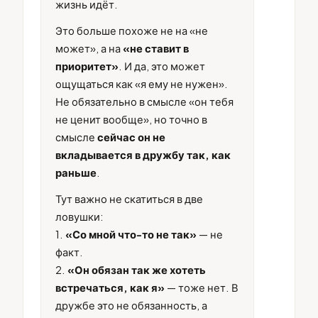
жизнь идёт.
Это больше похоже не на «не
может», а на
«не ставит в
приоритет»
. И да, это может
ощущаться как «я ему не нужен».
Не обязательно в смысле «он тебя
не ценит вообще», но точно в
смысле
сейчас он не
вкладывается в дружбу так, как
раньше
.
Тут важно не скатиться в две
ловушки:
1.
«Со мной что-то не так»
— не
факт.
2.
«Он обязан так же хотеть
встречаться, как я»
— тоже нет. В
дружбе это не обязанность, а