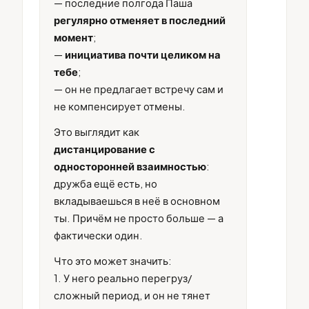
— последние полгода Паша
регулярно отменяет в последний
момент
;
—
инициатива почти целиком на
тебе
;
— он не предлагает встречу сам и
не компенсирует отмены.
Это выглядит как
дистанцирование с
односторонней взаимностью
:
дружба ещё есть, но
вкладываешься в неё в основном
ты. Причём не просто больше — а
фактически один.
Что это может значить:
1. У него реально перегруз/
сложный период, и он не тянет